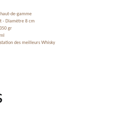
e haut-de-gamme
t -
Diamètre 8 cm
 350 gr
 ml
station des meilleurs Whisky
s