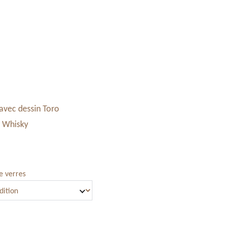
Accessoires & Maroquinerie
Stand à Noël
Panier
avec dessin Toro
à Whisky
e verres