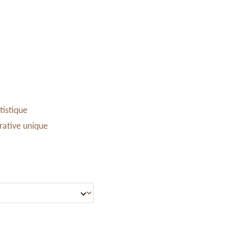
Accessoires & Maroquinerie
Stand à Noël
Panier
tistique
rative unique