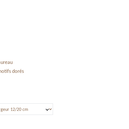
Accessoires & Maroquinerie
Stand à Noël
Panier
aureau
motifs dorés