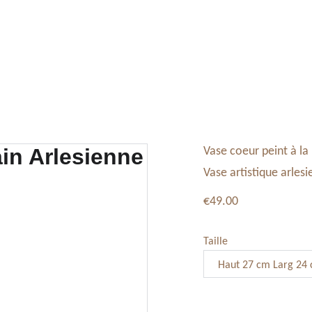
Tableaux, Toiles
Service Vaisselle
Décoration
Vase coeur peint à la
Vase artistique arles
€49.00
Taille