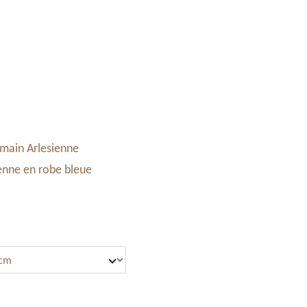
Accessoires & Maroquinerie
Stand à Noël
Panier
 main Arlesienne
ienne en robe bleue