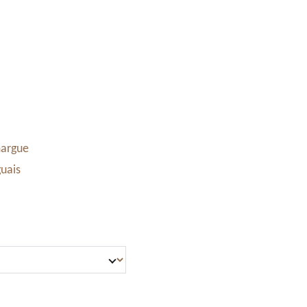
Accessoires & Maroquinerie
Stand à Noël
Panier
margue
uais