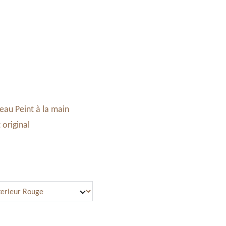
Accessoires & Maroquinerie
Stand à Noël
Panier
reau Peint à la main
 original