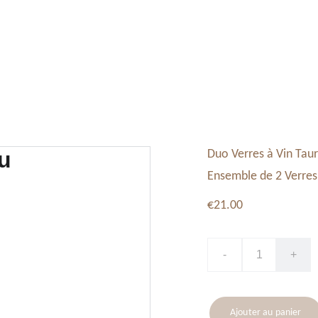
Tableaux, Toiles
Service Vaisselle
Décoration
Duo Verres à Vin Tau
Ensemble de 2 Verres 
€21.00
-
+
Ajouter au panier