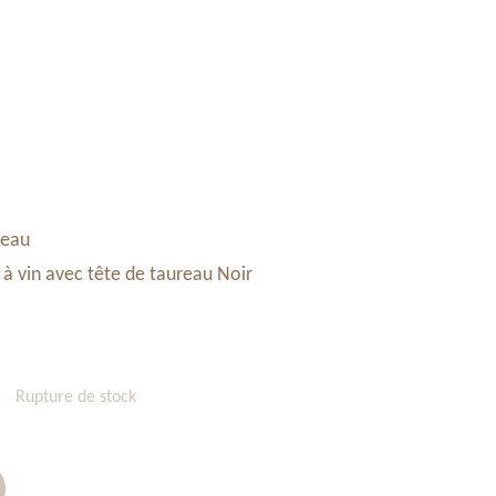
Accessoires & Maroquinerie
Stand à Noël
Panier
reau
à vin avec tête de taureau Noir
Rupture de stock