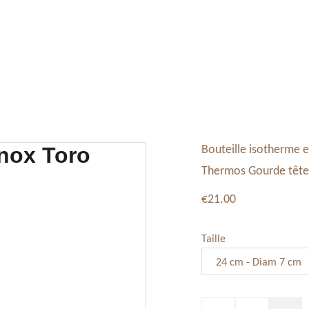
Tableaux, Toiles
Service Vaisselle
Décoration
Bouteille isotherme e
Thermos Gourde tête
€21.00
Taille