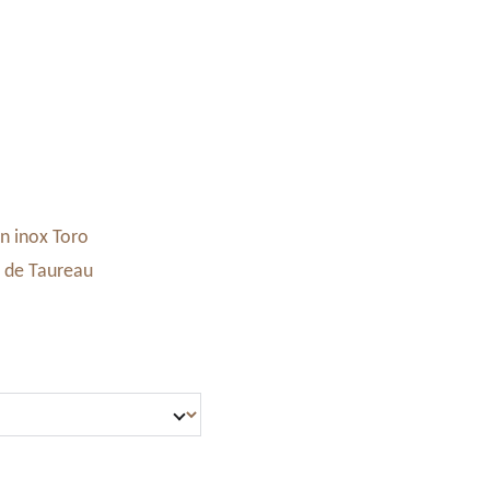
Accessoires & Maroquinerie
Stand à Noël
Panier
n inox Toro
 de Taureau