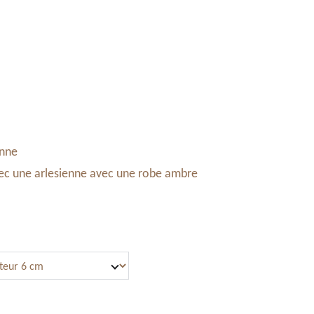
Accessoires & Maroquinerie
Stand à Noël
Panier
enne
ec une arlesienne avec une robe ambre